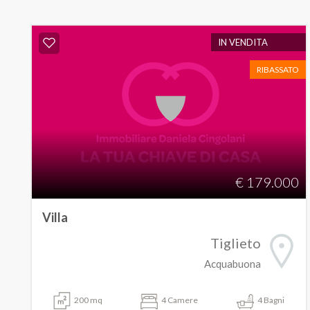
IN VENDITA
RIBASSATO
€ 179.000
Villa
Tiglieto
Acquabuona
200 mq
4 Camere
4 Bagni