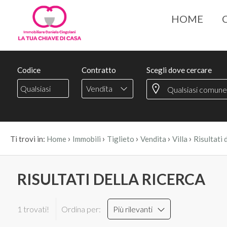
HOME
Codice
Contratto
Scegli dove cercare
Vendita
›
›
›
›
›
Ti trovi in:
Home
Immobili
Tiglieto
Vendita
Villa
Risultati 
RISULTATI DELLA RICERCA
1 trovati!
Ordina per:
Più rilevanti