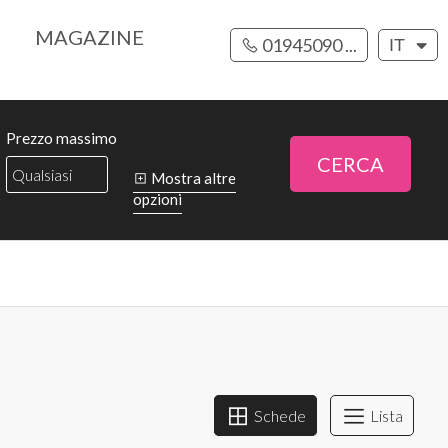
MAGAZINE
01945090 ...
IT
Prezzo massimo
CERCA
Mostra altre
opzioni
Schede
Lista