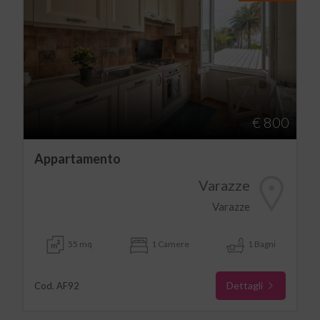
€ 800
Appartamento
Varazze
Varazze
55 mq
1 Camere
1 Bagni
Dettagli
Cod. AF92