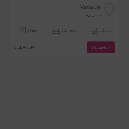
Varazze
Varazze
50 mq
1 Camere
1 Bagni
Dettagli
Cod. AF389