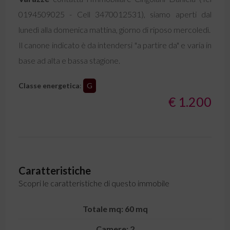
0194509025 - Cell 3470012531), siamo aperti dal
lunedì alla domenica mattina, giorno di riposo mercoledì.
Il canone indicato è da intendersi "a partire da" e varia in
base ad alta e bassa stagione.
Classe energetica
:
G
€ 1.200
Caratteristiche
Scopri le caratteristiche di questo immobile
Totale mq: 60 mq
Camere: 2