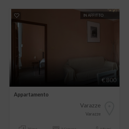
IN AFFITTO
€ 800
Appartamento
Varazze
Varazze
70 mq
2 Camere
1 Bagni