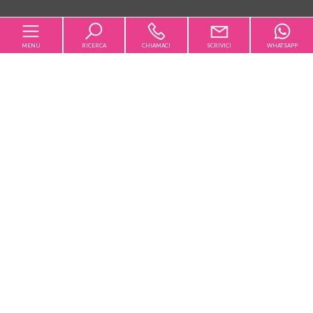
MENU
RICERCA
CHIAMACI
SCRIVICI
WHATSAPP
Codice
Home
Contratto
Chi siamo
Qualsiasi
Vendita
Affitto
Affitti
Scegli dove cercare
Vendite
Servizi [+]
Magazine
Tipologia -
multiscelta