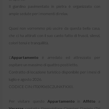
Il giardino pavimentato in pietra è organizzato con
ampie sedute per i momenti di relax.
Quasi non vorremmo più uscire da questa bella casa,
che ci ha attirati con il suo canto fatto di fruscii, silenzi,
colori tenui e tranquillità.
L'
Appartamento
è arredato ed attrezzato per
ospitare un massimo di quattro posti letto.
Contratto di locazione turistico disponibile per i mesi di
luglio e agosto 2026.
CODICE CIN:IT009065C2UNKFKXII.
Per visitare questo
Appartamento
in
Affitto
a
Varazze
contatta l'Immobiliare Cingolani Daniela (Tel