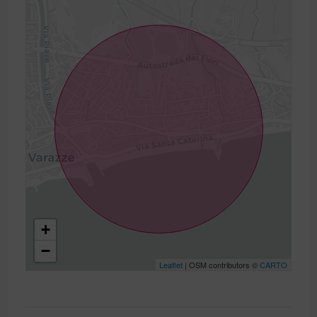
+
−
Leaflet
| OSM contributors ©
CARTO