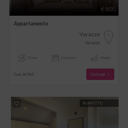
€ 800
Appartamento
Varazze
Varazze
70 mq
2 Camere
1 Bagni
Dettagli
Cod. AF365
IN AFFITTO