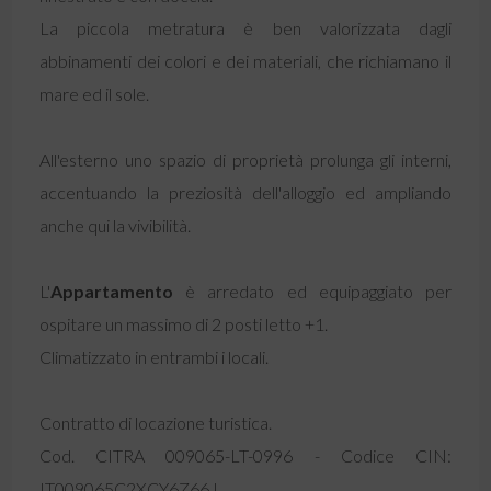
La piccola metratura è ben valorizzata dagli
abbinamenti dei colori e dei materiali, che richiamano il
mare ed il sole.
All'esterno uno spazio di proprietà prolunga gli interni,
accentuando la preziosità dell'alloggio ed ampliando
anche qui la vivibilità.
L'
Appartamento
è arredato ed equipaggiato per
ospitare un massimo di 2 posti letto +1.
Climatizzato in entrambi i locali.
Contratto di locazione turistica.
Cod. CITRA 009065-LT-0996 - Codice CIN:
IT009065C2XCY6Z66J