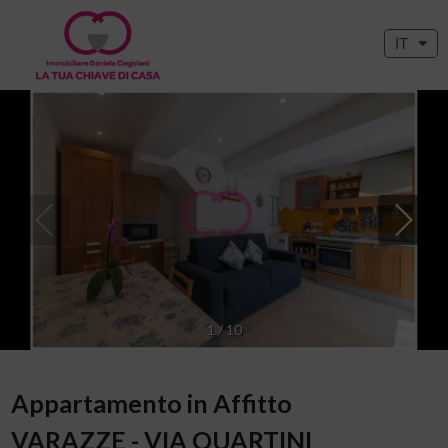
IT
1
/
10
Appartamento in Affitto
VARAZZE - VIA QUARTINI