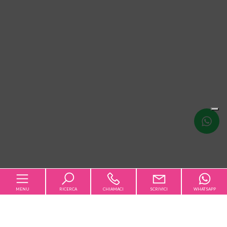
Scrivici
MENU
RICERCA
CHIAMACI
SCRIVICI
WHATSAPP
Codice