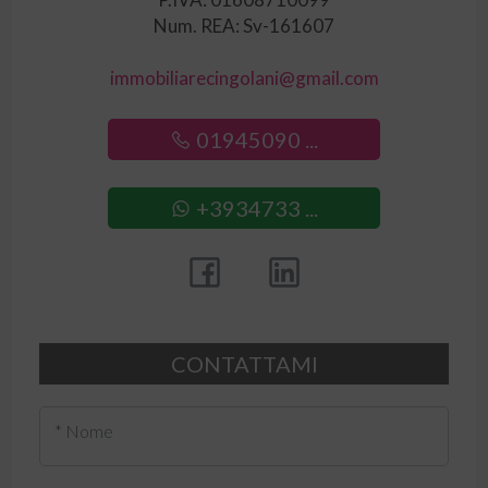
Num. REA: Sv-161607
immobiliarecingolani@gmail.com
01945090 ...
+3934733 ...
CONTATTAMI
* Nome