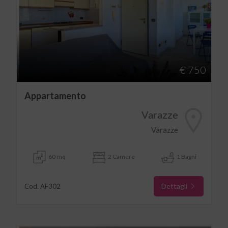
€ 750
Appartamento
Varazze
Varazze
60 mq
2 Camere
1 Bagni
Dettagli
Cod. AF302