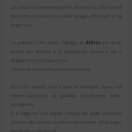
La zona è comodissima poiché adiacente a tutti i servizi
del centro ed a due passi dalle spiagge attrezzate e dal
lungomare.
La palazzina che ospita l'alloggio in
Affitto
nel quale
stiamo per entrare è di costruzione storica e noi ci
dirigiamo verso il piano terra.
Giriamo le chiavi nella porta ed entriamo.
Ecco che davanti a noi si apre un ambiente curato nei
minimi particolari, un gioiellino ristrutturato, molto
accogliente.
E' il soggiorno con angolo cottura, dal quale possiamo
passare alla camera da letto matrimoniale ed al bagno
finestrato e con doccia.