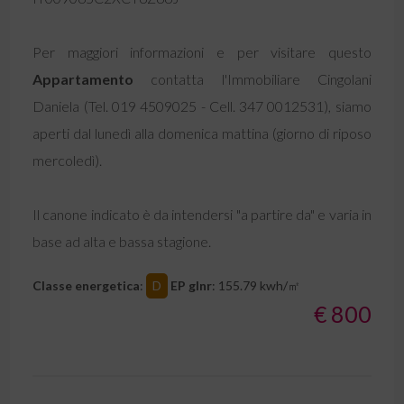
Per maggiori informazioni e per visitare questo
Appartamento
contatta l'Immobiliare Cingolani
Daniela (Tel. 019 4509025 - Cell. 347 0012531), siamo
aperti dal lunedì alla domenica mattina (giorno di riposo
mercoledì).
Il canone indicato è da intendersi "a partire da" e varia in
base ad alta e bassa stagione.
Classe energetica
:
D
EP glnr
: 155.79 kwh/㎡
€ 800