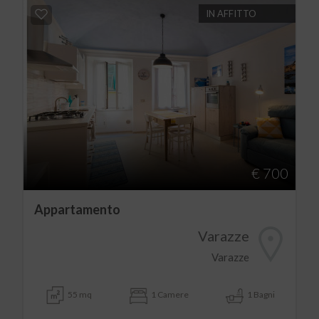
IN AFFITTO
€ 700
Appartamento
Varazze
Varazze
55 mq
1 Camere
1 Bagni