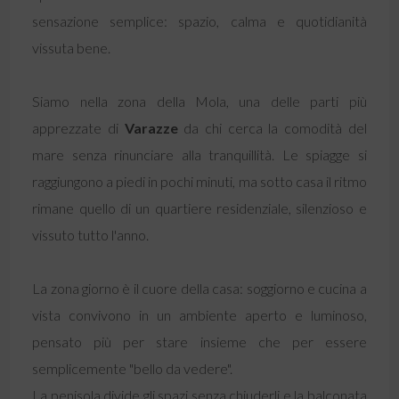
sensazione semplice: spazio, calma e quotidianità
vissuta bene.
Siamo nella zona della Mola, una delle parti più
apprezzate di
Varazze
da chi cerca la comodità del
mare senza rinunciare alla tranquillità. Le spiagge si
raggiungono a piedi in pochi minuti, ma sotto casa il ritmo
rimane quello di un quartiere residenziale, silenzioso e
vissuto tutto l'anno.
La zona giorno è il cuore della casa: soggiorno e cucina a
vista convivono in un ambiente aperto e luminoso,
pensato più per stare insieme che per essere
semplicemente "bello da vedere".
La penisola divide gli spazi senza chiuderli e la balconata