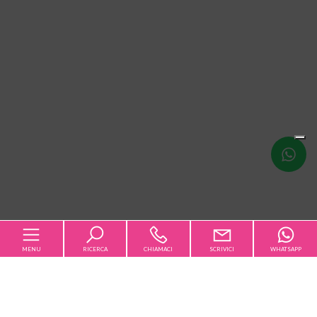
Scrivici
MENU
RICERCA
CHIAMACI
SCRIVICI
WHATSAPP
Codice