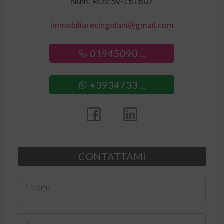
Num. REA: Sv-161607
immobiliarecingolani@gmail.com
01945090 ...
+3934733 ...
CONTATTAMI
* Nome