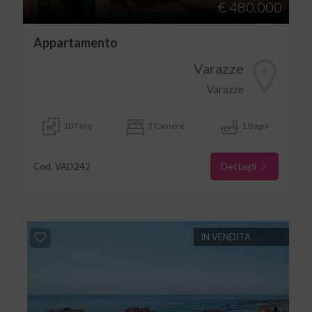
€ 480.000
Appartamento
Varazze
Varazze
107 mq
3 Camere
1 Bagni
Dettagli
Cod. VAD242
IN VENDITA