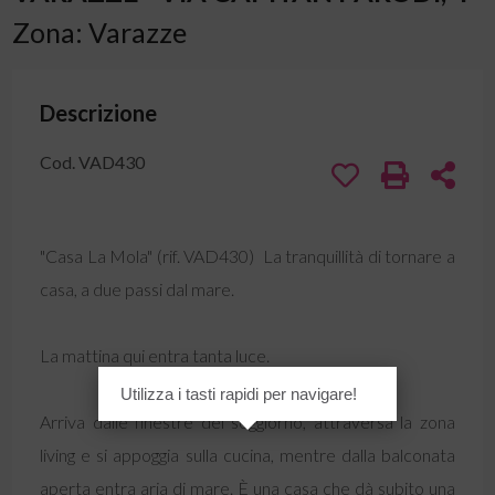
Zona: Varazze
Descrizione
Cod. VAD430
"Casa La Mola" (rif. VAD430)  La tranquillità di tornare a
casa, a due passi dal mare.
La mattina qui entra tanta luce.
Utilizza i tasti rapidi per navigare!
Arriva dalle finestre del soggiorno, attraversa la zona
living e si appoggia sulla cucina, mentre dalla balconata
aperta entra aria di mare. È una casa che dà subito una