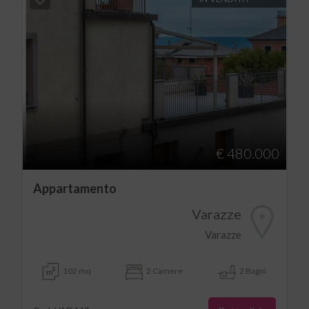
€ 480.000
Appartamento
Varazze
Varazze
102 mq
2 Camere
2 Bagni