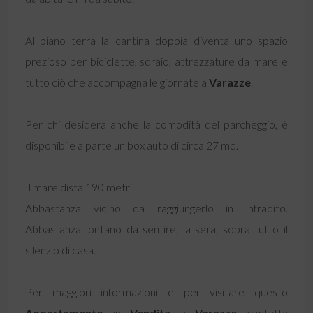
Al piano terra la cantina doppia diventa uno spazio
prezioso per biciclette, sdraio, attrezzature da mare e
tutto ciò che accompagna le giornate a
Varazze
.
Per chi desidera anche la comodità del parcheggio, è
disponibile a parte un box auto di circa 27 mq.
Il mare dista 190 metri.
Abbastanza vicino da raggiungerlo in infradito.
Abbastanza lontano da sentire, la sera, soprattutto il
silenzio di casa.
Per maggiori informazioni e per visitare questo
Appartamento
in
Vendita
a
Varazze
contatta