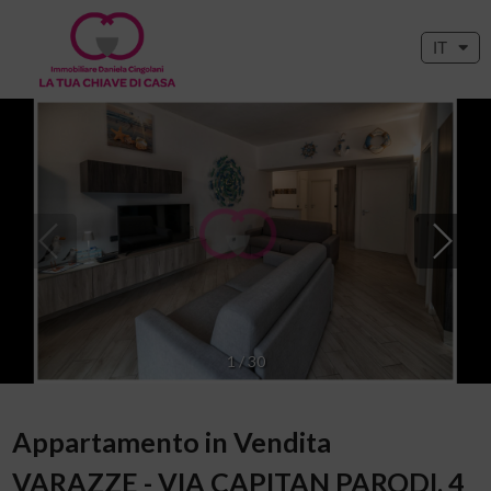
IT
1
/
30
Appartamento in Vendita
VARAZZE - VIA CAPITAN PARODI, 4