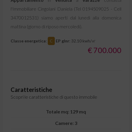
l'Immobiliare Cingolani Daniela (Tel 0194509025 - Cell
3470012531) siamo aperti dal lunedì alla domenica
mattina (giorno di riposo mercoledì).
Classe energetica
:
C
EP glnr
: 32.10 kwh/㎡
€ 700.000
Caratteristiche
Scopri le caratteristiche di questo immobile
Totale mq: 129 mq
Camere: 3