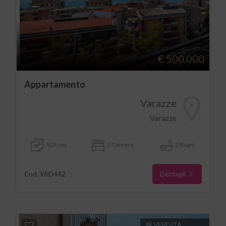
€ 500.000
Appartamento
Varazze
Varazze
107 mq
3 Camere
2 Bagni
Dettagli
Cod. VAD442
IN VENDITA