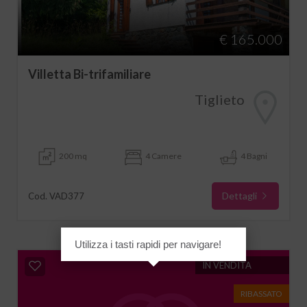
€ 165.000
Villetta Bi-trifamiliare
Tiglieto
200 mq
4 Camere
4 Bagni
Dettagli
Cod. VAD377
Utilizza i tasti rapidi per navigare!
IN VENDITA
RIBASSATO