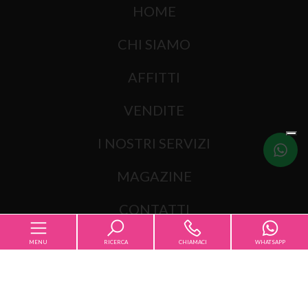
HOME
CHI SIAMO
AFFITTI
VENDITE
I NOSTRI SERVIZI
Scrivici
MAGAZINE
CONTATTI
MENU
RICERCA
CHIAMACI
WHATSAPP
Sitemap
Codice
Privacy Policy