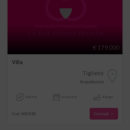
€ 179.000
Villa
Tiglieto
Acquabuona
200 mq
4 Camere
4 Bagni
Dettagli
Cod. VAD438