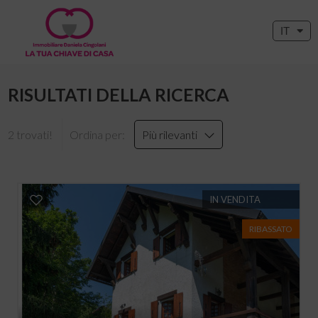
IT
RISULTATI DELLA RICERCA
2 trovati!
Ordina per:
Più rilevanti
IN VENDITA
RIBASSATO