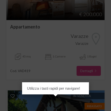
€ 200.000
Appartamento
Varazze
Varazze
45 mq
1 Camere
1 Bagni
Dettagli
Cod. VAD419
Utilizza i tasti rapidi per navigare!
IN VENDITA
RIBASSATO