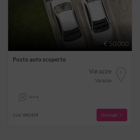
€ 50.000
Posto auto scoperto
Varazze
Varazze
16 mq
Dettagli
Cod. VAD439