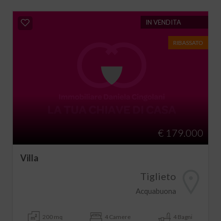
IN VENDITA
RIBASSATO
€ 179.000
Villa
Tiglieto
Acquabuona
200 mq
4 Camere
4 Bagni