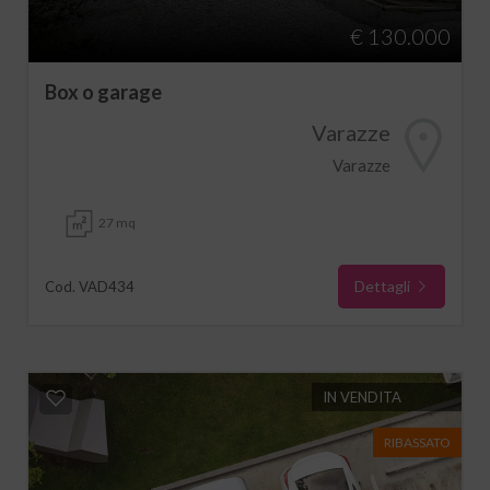
€ 130.000
Box o garage
Varazze
Varazze
27 mq
Dettagli
Cod. VAD434
IN VENDITA
RIBASSATO