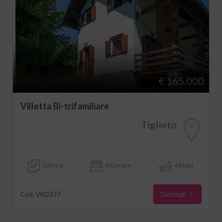
€ 165.000
Villetta Bi-trifamiliare
Tiglieto
200 mq
4 Camere
4 Bagni
Dettagli
Cod. VAD377