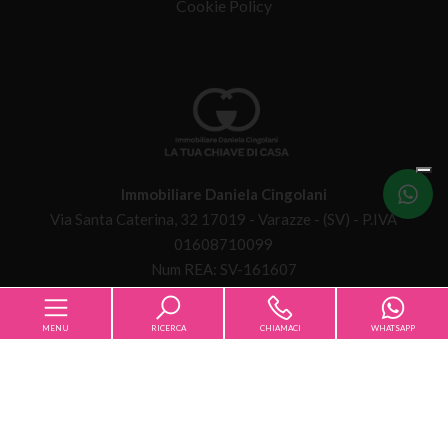
Cookie Policy
Immobiliare Daniela Cingolani
Scrivici
Via Santa Caterina, 32 17019 - Varazze - (SV) - P.IVA
01608710099
Num REA: SV-161607
Copyright © 2026 - Powered by
Gestim
MENU
RICERCA
CHIAMACI
WHATSAPP
Codice