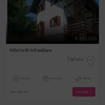
€ 165.000
Villetta Bi-trifamiliare
Tiglieto
200 mq
4 Camere
4 Bagni
Dettagli
Cod. VAD377