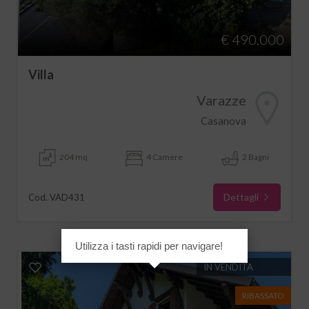
€ 490.000
Villa
Varazze
Casanova
204 mq
4 Camere
2 Bagni
Dettagli
Cod. VAD431
Utilizza i tasti rapidi per navigare!
IN VENDITA
RIBASSATO