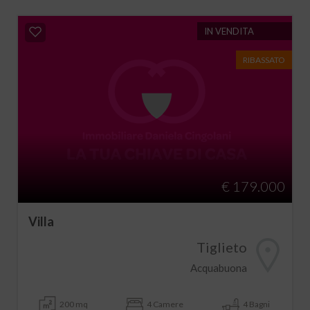
IN VENDITA
RIBASSATO
€ 179.000
Villa
Tiglieto
Acquabuona
200 mq
4 Camere
4 Bagni