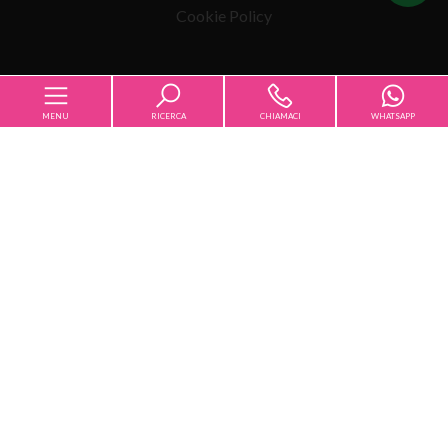
Cookie Policy
MENU
RICERCA
CHIAMACI
WHATSAPP
Codice
Immobiliare Daniela Cingolani
Via Santa Caterina, 32 17019 - Varazze - (SV) - P.IVA
Home
01608710099
Contratto
Num REA: SV-161607
Chi siamo
Qualsiasi
Vendita
Affitto
Copyright © 2026 - Powered by
Gestim
Affitti
Scegli dove cercare
Vendite
Servizi [+]