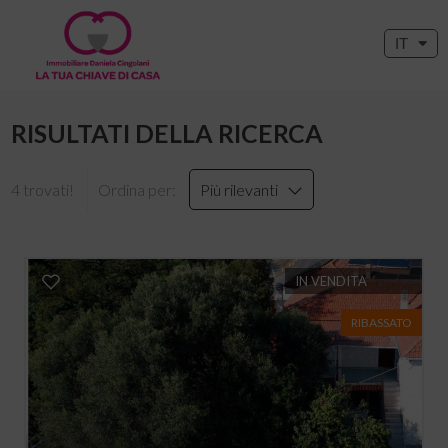
IT
RISULTATI DELLA RICERCA
4 trovati!
Ordina per:
Più rilevanti
IN VENDITA
RIBASSATO