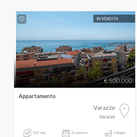
IN VENDITA
€ 500.000
Appartamento
Varazze
Varazze
107 mq
3 Camere
2 Bagni