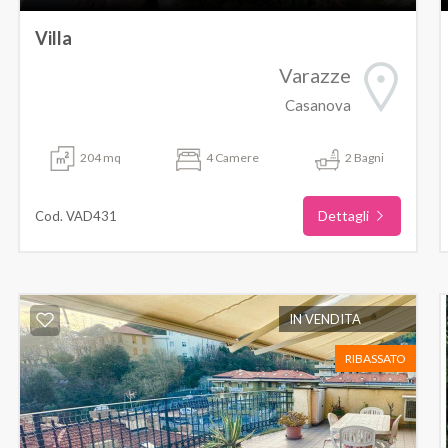
Villa
Varazze
Casanova
204 mq
4 Camere
2 Bagni
Dettagli
Cod. VAD431
IN VENDITA
RIBASSATO