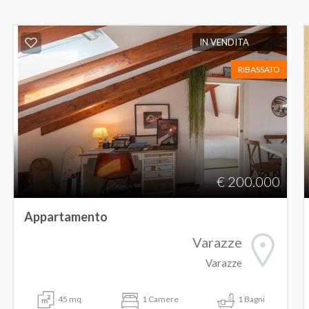
IN VENDITA
RIBASSATO
€ 200.000
Appartamento
Varazze
Varazze
45 mq
1 Camere
1 Bagni