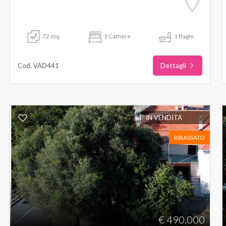
72 mq
1 Camere
1 Bagni
Dettagli
Cod. VAD441
IN VENDITA
RIBASSATO
€ 490.000