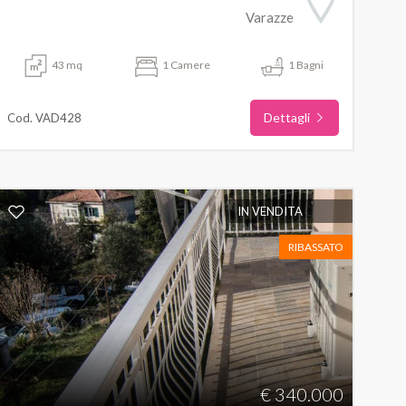
Varazze
43 mq
1 Camere
1 Bagni
Dettagli
Cod. VAD428
IN VENDITA
RIBASSATO
€ 340.000