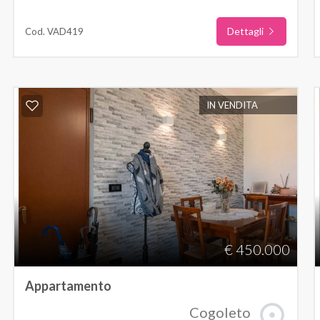
Dettagli
Cod. VAD419
IN VENDITA
€ 450.000
Appartamento
Cogoleto