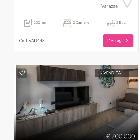
Varazze
102 mq
2 Camere
2 Bagni
Dettagli
Cod. VAD443
IN VENDITA
€ 700.000