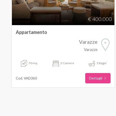
€ 400.000
Appartamento
Varazze
Varazze
70 mq
2 Camere
1 Bagni
Dettagli
Cod. VAD360