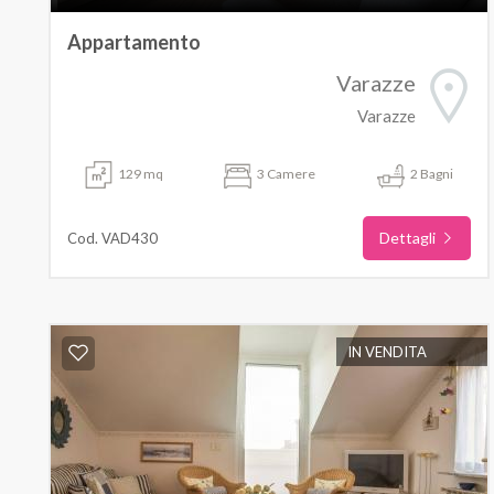
Appartamento
Varazze
Varazze
129 mq
3 Camere
2 Bagni
Dettagli
Cod. VAD430
IN VENDITA