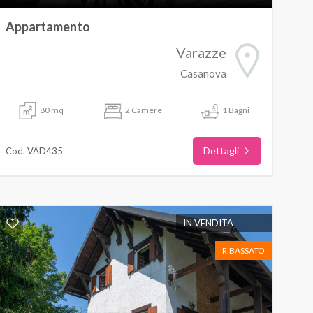
Appartamento
Varazze
Casanova
80 mq
2 Camere
1 Bagni
Dettagli
Cod. VAD435
IN VENDITA
RIBASSATO