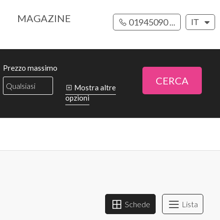
MAGAZINE
01945090 ...
IT
Prezzo massimo
CERCA
Mostra altre
opzioni
Schede
Lista