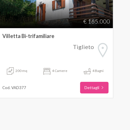
€ 165.000
Villetta Bi-trifamiliare
Tiglieto
200 mq
4 Camere
4 Bagni
Dettagli
Cod. VAD377