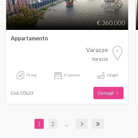
€ 360.000
Appartamento
Varazze
Varazze
75 mq
1 Camere
1 Bagni
Dettagli
Cod. COL23
1
2
...