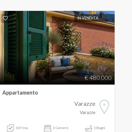
IN VENDITA
€ 480.000
Appartamento
Varazze
Varazze
107 mq
3 Camere
1 Bagni