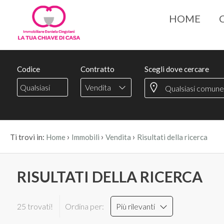
HOME
Codice
Contratto
Scegli dove cercare
Vendita
›
›
›
Ti trovi in:
Home
Immobili
Vendita
Risultati della ricerca
RISULTATI DELLA RICERCA
25 trovati!
Ordina per:
Più rilevanti